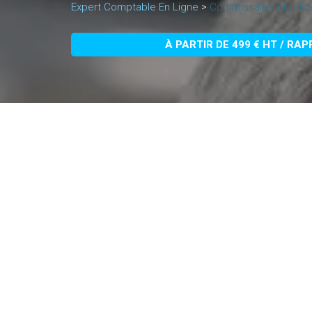
Expert Comptable En Ligne
>
Commissaire À La Tr
À PARTIR DE 499 € HT / RA