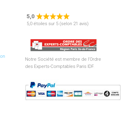
5,0
Rated
5,0 étoiles sur 5 (selon 21 avis)
5,0
out
of
5
ion
Notre Société est membre de l’Ordre
des Experts-Comptables Paris IDF.