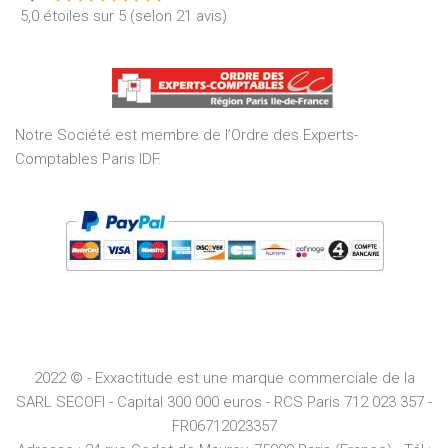
Rated
5,0 étoiles sur 5 (selon 21 avis)
5,0
out
of
5
Notre Société est membre de l’Ordre des Experts-
Comptables Paris IDF.
2022 © - Exxactitude est une marque commerciale de la
SARL SECOFI - Capital 300 000 euros -
RCS
Paris
712 023 357 -
FR06712023357