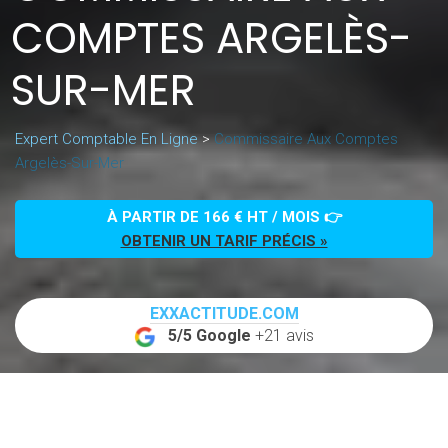
COMPTES ARGELÈS-
SUR-MER
Expert Comptable En Ligne
>
Commissaire Aux Comptes
Argelès-Sur-Mer
À PARTIR DE 166 € HT / MOIS 👉
OBTENIR UN TARIF PRÉCIS »
EXXACTITUDE.COM
5/5 Google
+21 avis