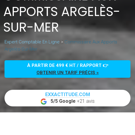
APPORTS ARGELÈS-
SUR-MER
Expert Comptable En Ligne
>
Commissaire Aux Apports
Argelès-Sur-Mer
À PARTIR DE 499 € HT / RAPPORT 👉
OBTENIR UN TARIF PRÉCIS »
EXXACTITUDE.COM
5/5 Google
+21 avis