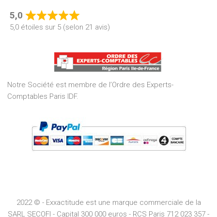
5,0
Rated
5,0 étoiles sur 5 (selon 21 avis)
5,0
out
of
5
Notre Société est membre de l’Ordre des Experts-
Comptables Paris IDF.
2022 © - Exxactitude est une marque commerciale de la
SARL SECOFI - Capital 300 000 euros -
RCS
Paris
712 023 357 -