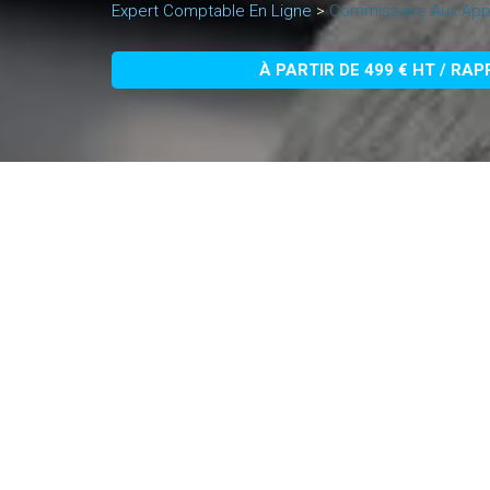
Expert Comptable En Ligne
>
Commissaire Aux App
À PARTIR DE 499 € HT / RA