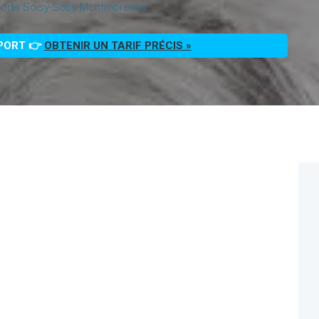
orts Soisy-Sous-Montmorency
PPORT 👉
OBTENIR UN TARIF PRÉCIS »