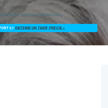
ansformation Soisy-Sous-Montmorency
PPORT 👉
OBTENIR UN TARIF PRÉCIS »