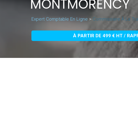
MONTMORENCY
Expert Comptable En Ligne
>
Commissaire À La Tr
À PARTIR DE 499 € HT / RA