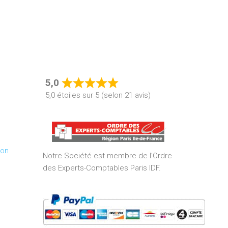
5,0
Rated
5,0 étoiles sur 5 (selon 21 avis)
5,0
out
of
5
ion
Notre Société est membre de l’Ordre
des Experts-Comptables Paris IDF.