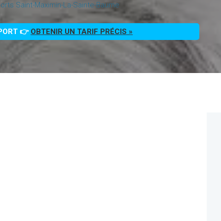
rts Saint-Maximin-La-Sainte-Baume
PPORT 👉
OBTENIR UN TARIF PRÉCIS »