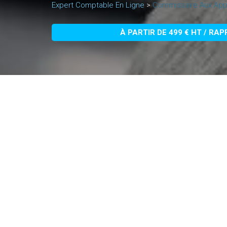
Expert Comptable En Ligne
>
Commissaire Aux Appo
À PARTIR DE 499 € HT / RA