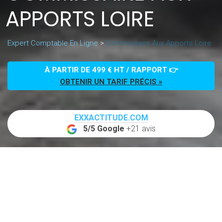
APPORTS LOIRE
Expert Comptable En Ligne
>
Commissaire Aux Apports Loire
À PARTIR DE 499 € HT / RAPPORT 👉
OBTENIR UN TARIF PRÉCIS »
EXXACTITUDE.COM
5/5 Google
+21 avis