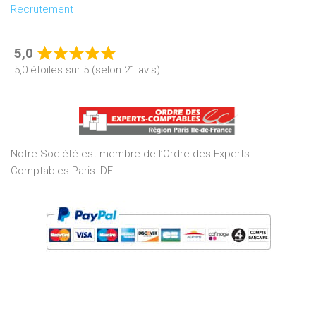
Recrutement
5,0
Rated
5,0 étoiles sur 5 (selon 21 avis)
5,0
out
of
5
Notre Société est membre de l’Ordre des Experts-
Comptables Paris IDF.