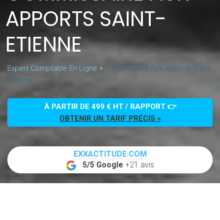
APPORTS SAINT-
ETIENNE
Expert Comptable En Ligne
>
Commissaire Aux Apports Saint-
Etienne
À PARTIR DE 499 € HT / RAPPORT 👉
OBTENIR UN TARIF PRÉCIS »
EXXACTITUDE.COM
5/5 Google
+21 avis