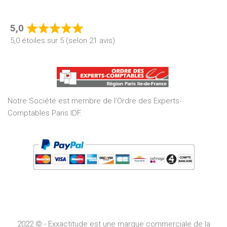
5,0
Rated
5,0 étoiles sur 5 (selon 21 avis)
5,0
out
of
5
Notre Société est membre de l’Ordre des Experts-
Comptables Paris IDF.
2022 © - Exxactitude est une marque commerciale de la