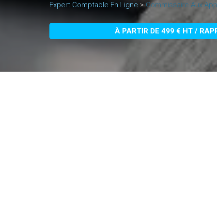
Expert Comptable En Ligne
>
Commissaire Aux App
À PARTIR DE 499 € HT / RA