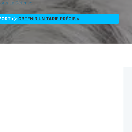
orts La Défense
PPORT 👉
OBTENIR UN TARIF PRÉCIS »