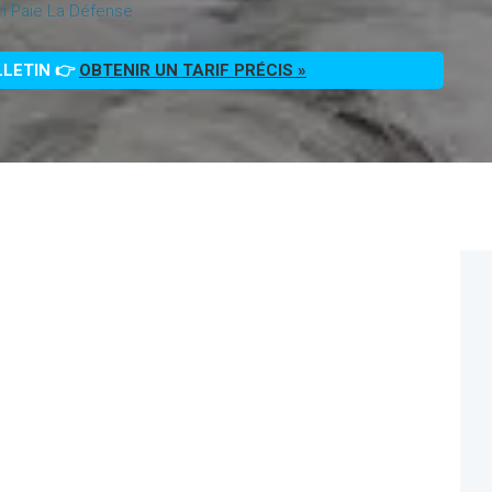
on Paie La Défense
LLETIN 👉
OBTENIR UN TARIF PRÉCIS »