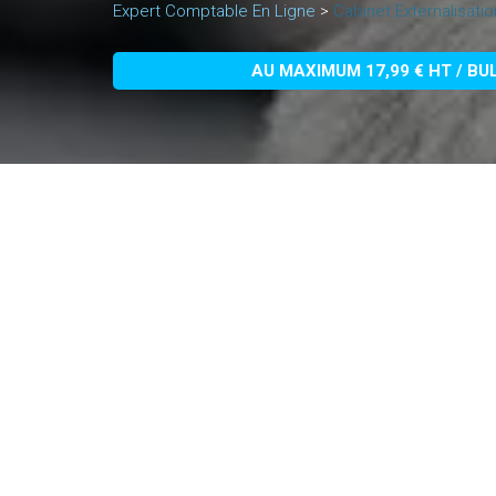
Expert Comptable En Ligne
>
Cabinet Externalisati
AU MAXIMUM 17,99 € HT / BU