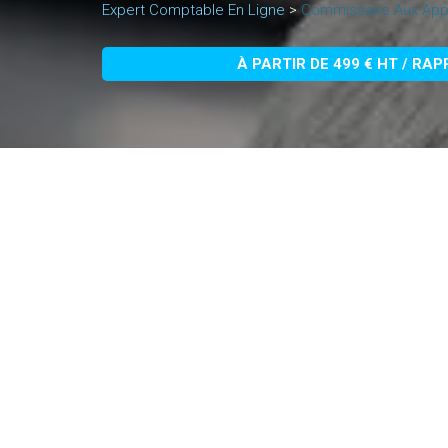
Expert Comptable En Ligne
>
Commissaire Aux App
À PARTIR DE 499 € HT / RA