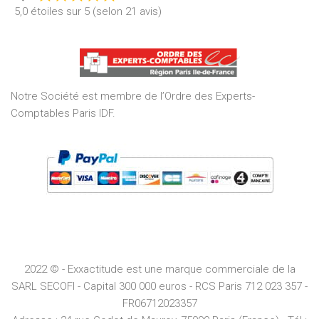
Rated
5,0 étoiles sur 5 (selon 21 avis)
5,0
out
of
5
Notre Société est membre de l’Ordre des Experts-
Comptables Paris IDF.
2022 © - Exxactitude est une marque commerciale de la
SARL SECOFI - Capital 300 000 euros -
RCS
Paris
712 023 357 -
FR06712023357