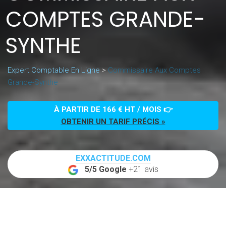
COMPTES GRANDE-
SYNTHE
Expert Comptable En Ligne
>
Commissaire Aux Comptes
Grande-Synthe
À PARTIR DE 166 € HT / MOIS 👉
OBTENIR UN TARIF PRÉCIS »
EXXACTITUDE.COM
5/5 Google
+21 avis