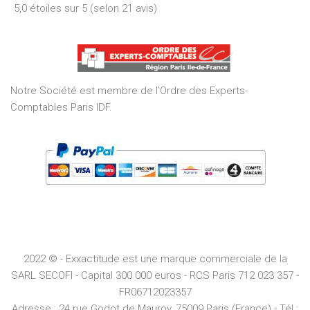
5,0 étoiles sur 5 (selon 21 avis)
5,0
out
of
5
Notre Société est membre de l’Ordre des Experts-
Comptables Paris IDF.
2022 © - Exxactitude est une marque commerciale de la
SARL SECOFI - Capital 300 000 euros -
RCS
Paris
712 023 357 -
FR06712023357
Adresse :
24 rue Godot de Mauroy, 75009 Paris (France) - Tél :