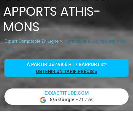
APPORTS ATHIS-
MONS
Expert Comptable En Ligne
>
Commissaire Aux Apports Athis-
Mons
À PARTIR DE 499 € HT / RAPPORT 👉
OBTENIR UN TARIF PRÉCIS »
EXXACTITUDE.COM
5/5 Google
+21 avis