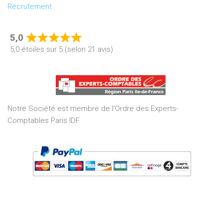
Recrutement
5,0
Rated
5,0 étoiles sur 5 (selon 21 avis)
5,0
out
of
5
Notre Société est membre de l’Ordre des Experts-
Comptables Paris IDF.