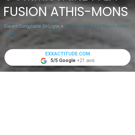
FUSION ATHIS-MONS
Expert Comptable En Ligne
>
Commissaire À La Fusion Athis-
Mons
EXXACTITUDE.COM
5/5 Google
+21 avis