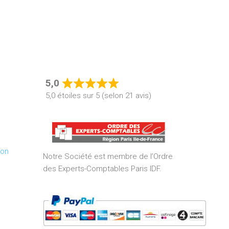
5,0
Rated
5,0 étoiles sur 5 (selon 21 avis)
5,0
out
of
5
ion
Notre Société est membre de l’Ordre
des Experts-Comptables Paris IDF.