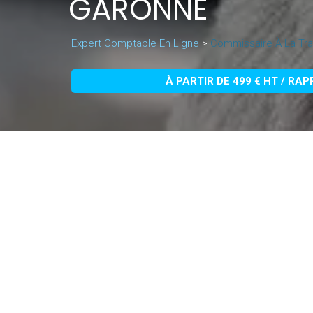
GARONNE
Expert Comptable En Ligne
>
Commissaire À La Tra
À PARTIR DE 499 € HT / RA