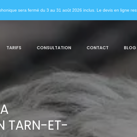
honique sera fermé du 3 au 31 août 2026 inclus. Le devis en ligne rest
TARIFS
CONSULTATION
CONTACT
BLOG
LA
 TARN-ET-