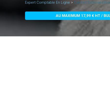
Expert Comptable En Ligne
>
Cabinet Externalisati
AU MAXIMUM 17,99 € HT / BU