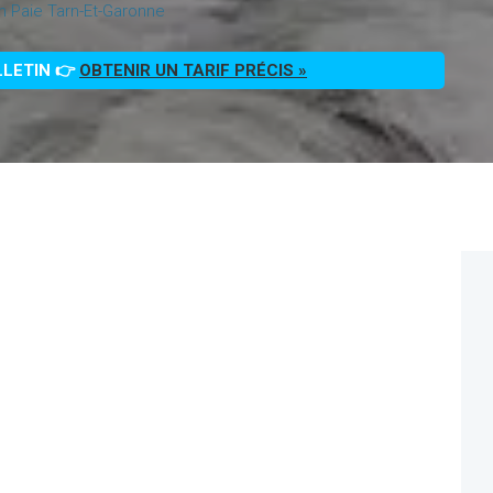
on Paie Tarn-Et-Garonne
LLETIN 👉
OBTENIR UN TARIF PRÉCIS »