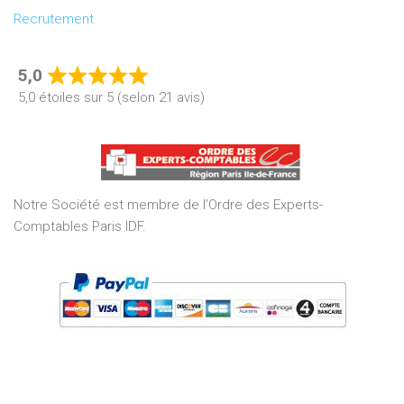
Recrutement
5,0
Rated
5,0 étoiles sur 5 (selon 21 avis)
5,0
out
of
5
Notre Société est membre de l’Ordre des Experts-
Comptables Paris IDF.