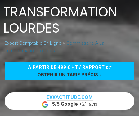
TRANSFORMATION
LOURDES
Expert Comptable En Ligne
>
Commissaire À La
Transformation Lourdes
À PARTIR DE 499 € HT / RAPPORT 👉
OBTENIR UN TARIF PRÉCIS »
EXXACTITUDE.COM
5/5 Google
+21 avis