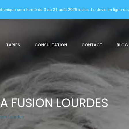
honique sera fermé du 3 au 31 août 2026 inclus. Le devis en ligne rest
TARIFS
CONSULTATION
CONTACT
BLOG
LA FUSION LOURDES
sion Lourdes