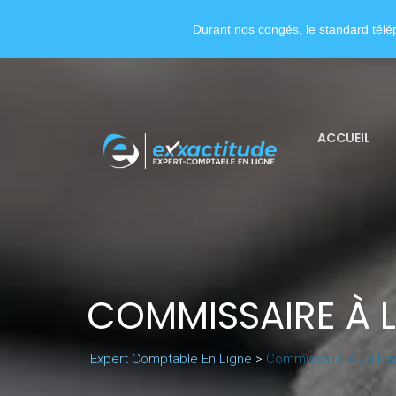
Durant nos congés, le standard télép
ACCUEIL
COMMISSAIRE À 
Expert Comptable En Ligne
>
Commissaire À La Fu