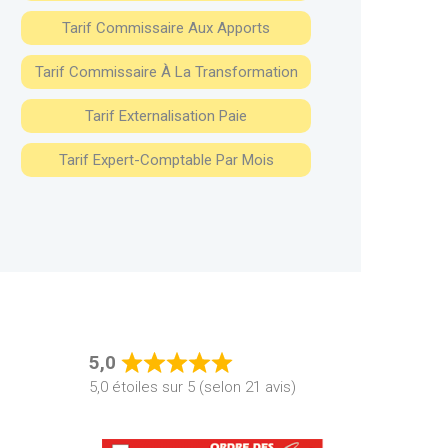
Tarif Commissaire Aux Apports
Tarif Commissaire À La Transformation
Tarif Externalisation Paie
Tarif Expert-Comptable Par Mois
5,0
Rated
5,0 étoiles sur 5 (selon 21 avis)
5,0
out
of