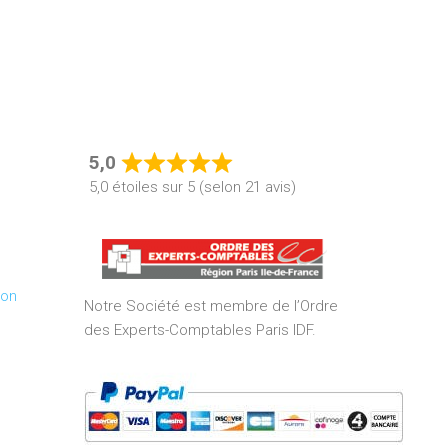
5,0
Rated
5,0 étoiles sur 5 (selon 21 avis)
5,0
out
of
5
ion
Notre Société est membre de l’Ordre
des Experts-Comptables Paris IDF.