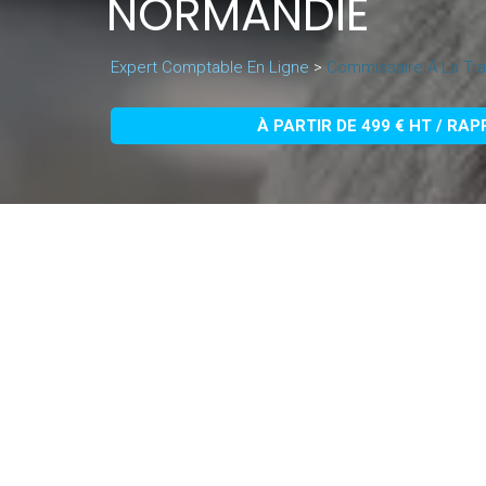
NORMANDIE
Expert Comptable En Ligne
>
Commissaire À La Tr
À PARTIR DE 499 € HT / RA