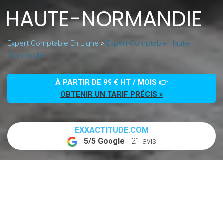
HAUTE-NORMANDIE
Expert Comptable En Ligne
>
Expert-Comptable Haute-
Normandie
À PARTIR DE 99 € HT / MOIS 👉
OBTENIR UN TARIF PRÉCIS »
EXXACTITUDE.COM
5/5 Google
+21 avis