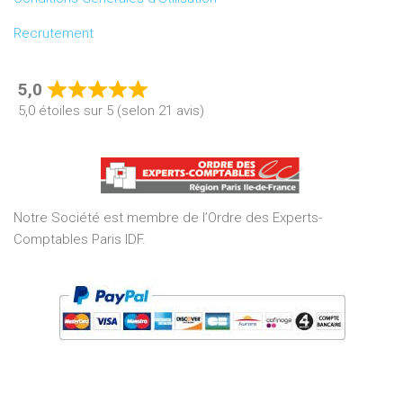
Recrutement
5,0
Rated
5,0 étoiles sur 5 (selon 21 avis)
5,0
out
of
5
Notre Société est membre de l’Ordre des Experts-
Comptables Paris IDF.