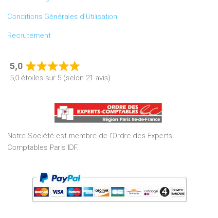
Conditions Générales d’Utilisation
Recrutement
5,0
Rated
5,0 étoiles sur 5 (selon 21 avis)
5,0
out
of
5
Notre Société est membre de l’Ordre des Experts-
Comptables Paris IDF.