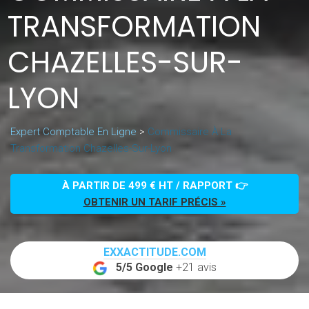
TRANSFORMATION
CHAZELLES-SUR-
LYON
Expert Comptable En Ligne
>
Commissaire À La
Transformation Chazelles-Sur-Lyon
À PARTIR DE 499 € HT / RAPPORT 👉
OBTENIR UN TARIF PRÉCIS »
EXXACTITUDE.COM
5/5 Google
+21 avis