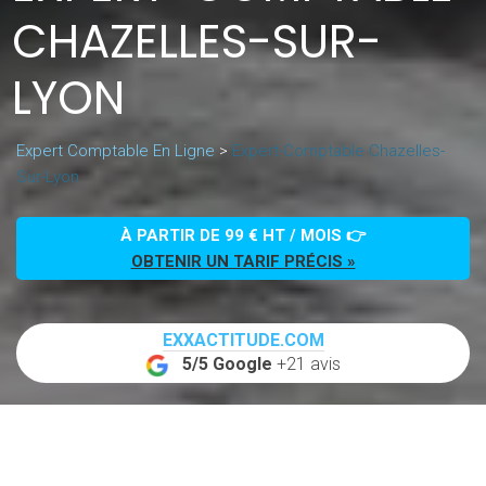
CHAZELLES-SUR-
LYON
Expert Comptable En Ligne
>
Expert-Comptable Chazelles-
Sur-Lyon
À PARTIR DE 99 € HT / MOIS 👉
OBTENIR UN TARIF PRÉCIS »
EXXACTITUDE.COM
5/5 Google
+21 avis