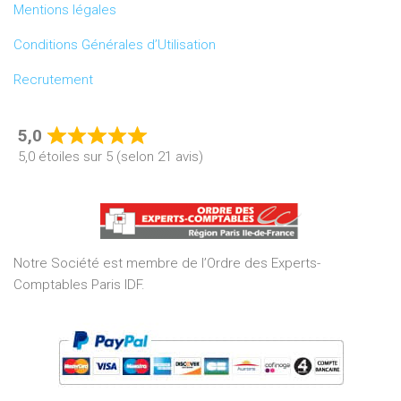
Mentions légales
Conditions Générales d’Utilisation
Recrutement
5,0
Rated
5,0 étoiles sur 5 (selon 21 avis)
5,0
out
of
5
Notre Société est membre de l’Ordre des Experts-
Comptables Paris IDF.