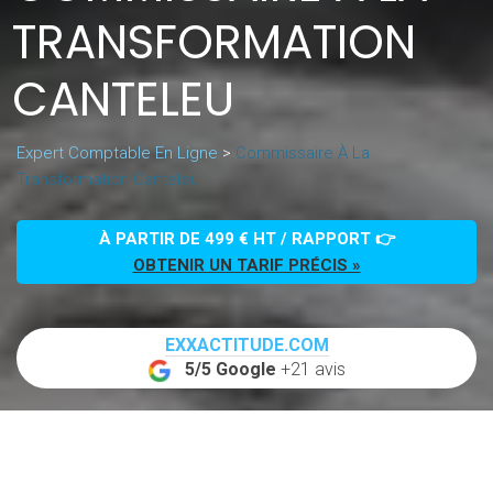
TRANSFORMATION
CANTELEU
Expert Comptable En Ligne
>
Commissaire À La
Transformation Canteleu
À PARTIR DE 499 € HT / RAPPORT 👉
OBTENIR UN TARIF PRÉCIS »
EXXACTITUDE.COM
5/5 Google
+21 avis