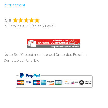
Recrutement
5,0
Rated
5,0 étoiles sur 5 (selon 21 avis)
5,0
out
of
5
Notre Société est membre de l’Ordre des Experts-
Comptables Paris IDF.