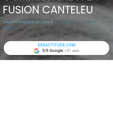
FUSION CANTELEU
Expert Comptable En Ligne
>
Commissaire À La Fusion
Canteleu
EXXACTITUDE.COM
5/5 Google
+21 avis