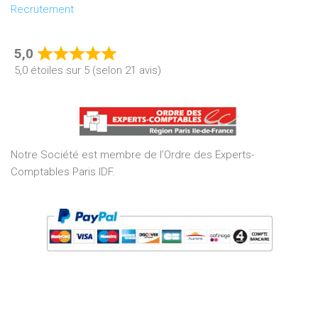
Recrutement
5,0
Rated
5,0 étoiles sur 5 (selon 21 avis)
5,0
out
of
5
Notre Société est membre de l’Ordre des Experts-
Comptables Paris IDF.