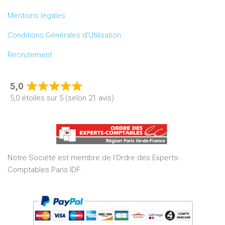
Mentions légales
Conditions Générales d’Utilisation
Recrutement
5,0
Rated
5,0 étoiles sur 5 (selon 21 avis)
5,0
out
of
5
Notre Société est membre de l’Ordre des Experts-
Comptables Paris IDF.