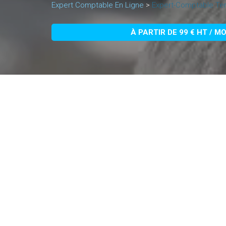
Expert Comptable En Ligne
>
Expert-Comptable Terr
À PARTIR DE 99 € HT / M