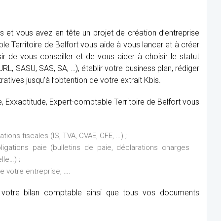
ns et vous avez en tête un projet de création d’entreprise
e Territoire de Belfort vous aide à vous lancer et à créer
ir de vous conseiller et de vous aider à choisir le statut
URL, SASU, SAS, SA, …), établir votre business plan, rédiger
atives jusqu’à l’obtention de votre extrait Kbis.
e, Exxactitude, Expert-comptable Territoire de Belfort vous
ions fiscales (IS, TVA, CVAE, CFE, …) ;
ations paie (bulletins de paie, déclarations charges
lle…) ;
de votre entreprise, ….
it votre bilan comptable ainsi que tous vos documents