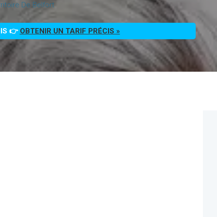
itoire De Belfort
OIS 👉
OBTENIR UN TARIF PRÉCIS »