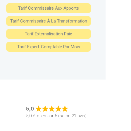
Tarif Commissaire Aux Apports
Tarif Commissaire À La Transformation
Tarif Externalisation Paie
Tarif Expert-Comptable Par Mois
5,0
Rated
5,0 étoiles sur 5 (selon 21 avis)
5,0
out