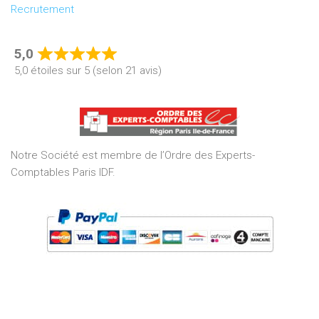
Recrutement
5,0
Rated
5,0 étoiles sur 5 (selon 21 avis)
5,0
out
of
5
Notre Société est membre de l’Ordre des Experts-
Comptables Paris IDF.