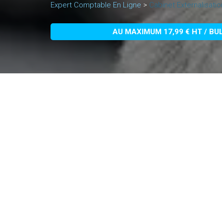
Expert Comptable En Ligne
>
Cabinet Externalisati
AU MAXIMUM 17,99 € HT / BU