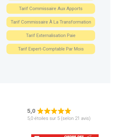
Tarif Commissaire Aux Apports
Tarif Commissaire À La Transformation
Tarif Externalisation Paie
Tarif Expert-Comptable Par Mois
5,0
Rated
5,0 étoiles sur 5 (selon 21 avis)
5,0
out
of