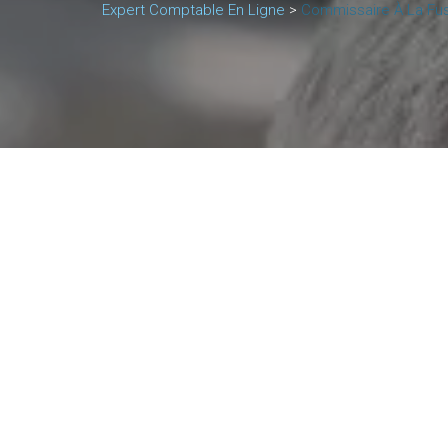
Expert Comptable En Ligne
>
Commissaire À La Fus