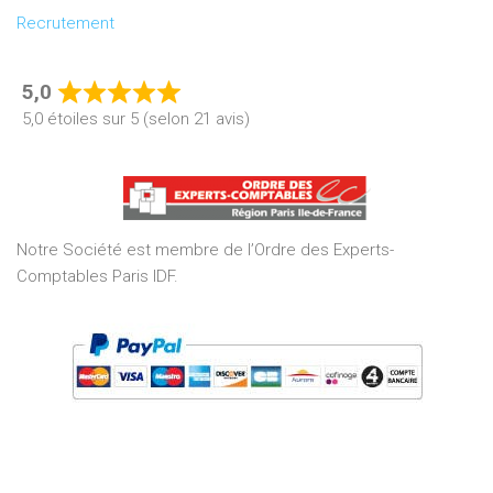
Recrutement
5,0
Rated
5,0 étoiles sur 5 (selon 21 avis)
5,0
out
of
5
Notre Société est membre de l’Ordre des Experts-
Comptables Paris IDF.