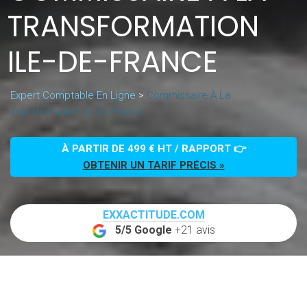
TRANSFORMATION
ILE-DE-FRANCE
Expert Comptable En Ligne
>
Commissaire À La
Transformation Ile-De-France
À PARTIR DE 499 € HT / RAPPORT 👉
OBTENIR UN TARIF PRÉCIS »
EXXACTITUDE.COM
5/5 Google
+21 avis