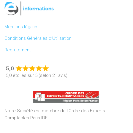
Mentions légales
Conditions Générales d’Utilisation
Recrutement
5,0
Rated
5,0 étoiles sur 5 (selon 21 avis)
5,0
out
of
5
Notre Société est membre de l’Ordre des Experts-
Comptables Paris IDF.