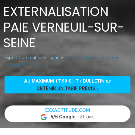
EXTERNALISATION
PAIE VERNEUIL-SUR-
SEINE
Expert Comptable En Ligne
>
Cabinet Externalisation Paie
Verneuil-Sur-Seine
AU MAXIMUM 17,99 € HT / BULLETIN 👉
OBTENIR UN TARIF PRÉCIS »
EXXACTITUDE.COM
5/5 Google
+21 avis