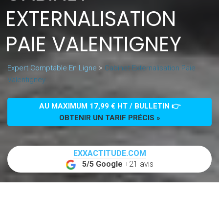
EXTERNALISATION
PAIE VALENTIGNEY
Expert Comptable En Ligne
>
Cabinet Externalisation Paie
Valentigney
AU MAXIMUM 17,99 € HT / BULLETIN 👉
OBTENIR UN TARIF PRÉCIS »
EXXACTITUDE.COM
5/5 Google
+21 avis