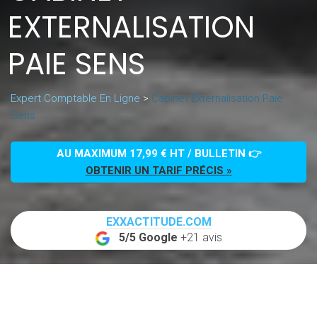
EXTERNALISATION
PAIE SENS
Expert Comptable En Ligne
>
Cabinet Externalisation Paie
Sens
AU MAXIMUM 17,99 € HT / BULLETIN 👉
OBTENIR UN TARIF PRÉCIS »
EXXACTITUDE.COM
5/5 Google
+21 avis