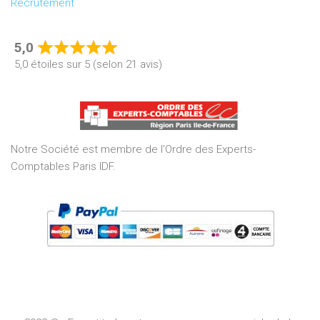
Recrutement
5,0
Rated
5,0 étoiles sur 5 (selon 21 avis)
5,0
out
of
5
Notre Société est membre de l’Ordre des Experts-
Comptables Paris IDF.