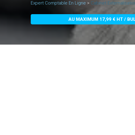
Expert Comptable En Ligne
>
Cabinet Externalisati
AU MAXIMUM 17,99 € HT / BU