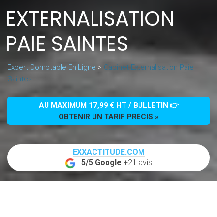
EXTERNALISATION
PAIE SAINTES
Expert Comptable En Ligne
>
Cabinet Externalisation Paie
Saintes
AU MAXIMUM 17,99 € HT / BULLETIN 👉
OBTENIR UN TARIF PRÉCIS »
EXXACTITUDE.COM
5/5 Google
+21 avis