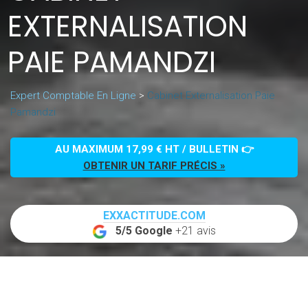
EXTERNALISATION
PAIE PAMANDZI
Expert Comptable En Ligne
>
Cabinet Externalisation Paie
Pamandzi
AU MAXIMUM 17,99 € HT / BULLETIN 👉
OBTENIR UN TARIF PRÉCIS »
EXXACTITUDE.COM
5/5 Google
+21 avis