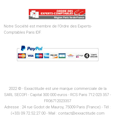
out
of
5
Notre Société est membre de l’Ordre des Experts-
Comptables Paris IDF.
2022 © - Exxactitude est une marque commerciale de la
SARL SECOFI - Capital 300 000 euros -
RCS
Paris
712 023 357 -
FR06712023357
Adresse :
24 rue Godot de Mauroy, 75009 Paris (France) - Tél :
(+33) 09.72.52.27.00 - Mail : contact@exxactitude.com