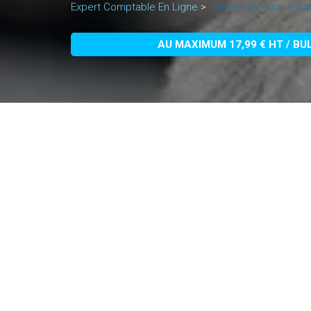
Expert Comptable En Ligne
>
Cabinet Externalisatio
AU MAXIMUM 17,99 € HT / BU