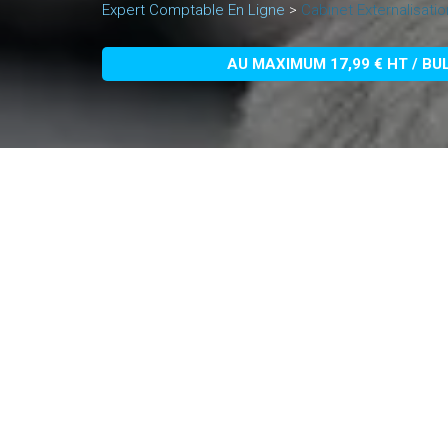
Expert Comptable En Ligne
>
Cabinet Externalisatio
AU MAXIMUM 17,99 € HT / BU