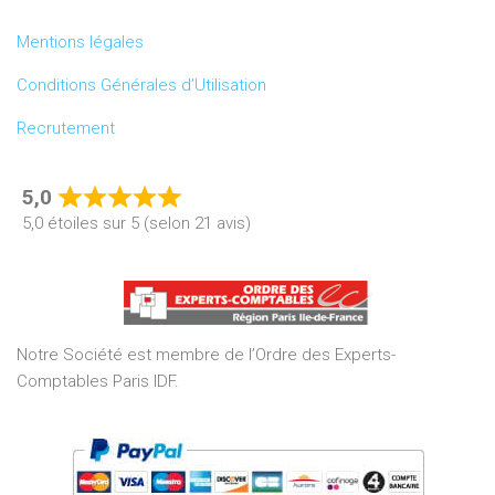
Mentions légales
Conditions Générales d’Utilisation
Recrutement
5,0
Rated
5,0 étoiles sur 5 (selon 21 avis)
5,0
out
of
5
Notre Société est membre de l’Ordre des Experts-
Comptables Paris IDF.