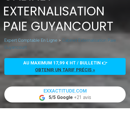
EXTERNALISATION
PAIE GUYANCOURT
Expert Comptable En Ligne
>
Cabinet Externalisation Paie
Guyancourt
AU MAXIMUM 17,99 € HT / BULLETIN 👉
OBTENIR UN TARIF PRÉCIS »
EXXACTITUDE.COM
5/5 Google
+21 avis