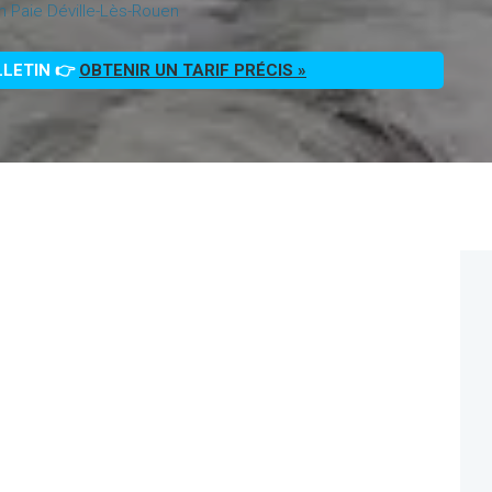
on Paie Déville-Lès-Rouen
LLETIN 👉
OBTENIR UN TARIF PRÉCIS »