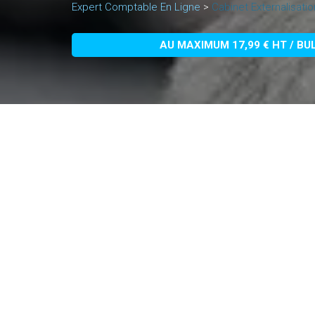
Expert Comptable En Ligne
>
Cabinet Externalisati
AU MAXIMUM 17,99 € HT / BU