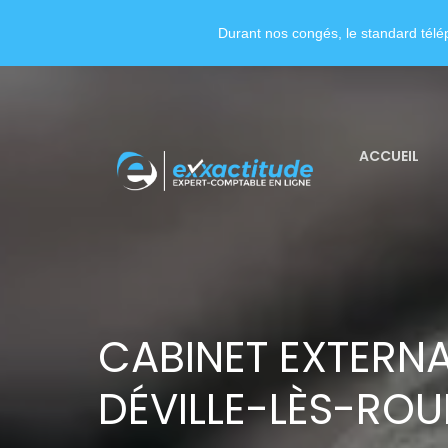
Durant nos congés, le standard télép
ACCUEIL
CABINET EXTERNA
DÉVILLE-LÈS-ROU