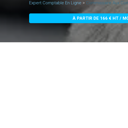
Expert Comptable En Ligne
>
Commissaire Aux Com
À PARTIR DE 166 € HT / M