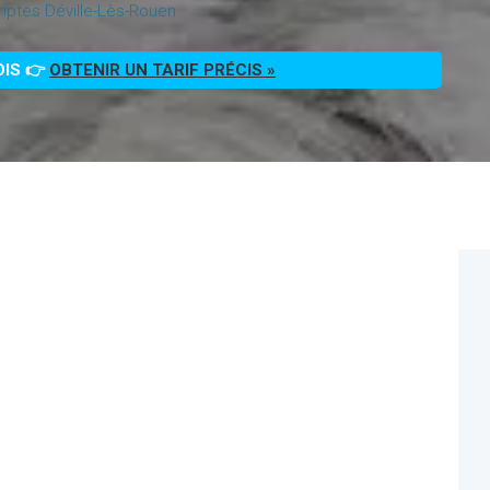
ptes Déville-Lès-Rouen
OIS 👉
OBTENIR UN TARIF PRÉCIS »