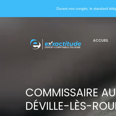
Durant nos congés, le standard télép
ACCUEIL
COMMISSAIRE A
DÉVILLE-LÈS-ROU