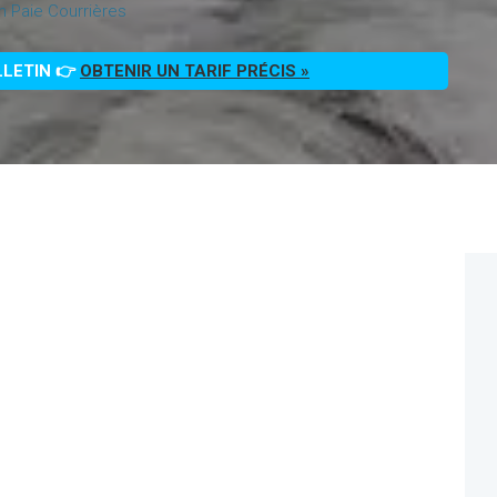
on Paie Courrières
LLETIN 👉
OBTENIR UN TARIF PRÉCIS »