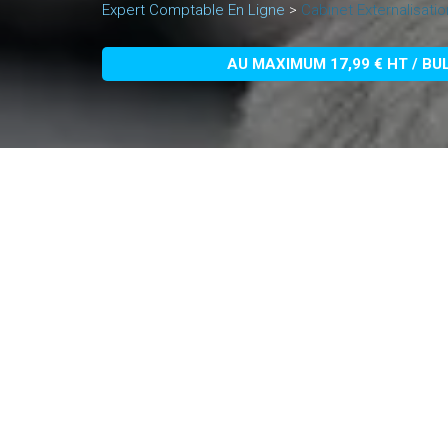
Expert Comptable En Ligne
>
Cabinet Externalisati
AU MAXIMUM 17,99 € HT / BU