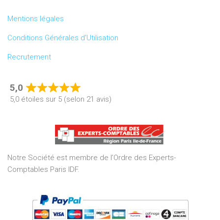
Mentions légales
Conditions Générales d’Utilisation
Recrutement
5,0
Rated
5,0 étoiles sur 5 (selon 21 avis)
5,0
out
of
5
Notre Société est membre de l’Ordre des Experts-
Comptables Paris IDF.