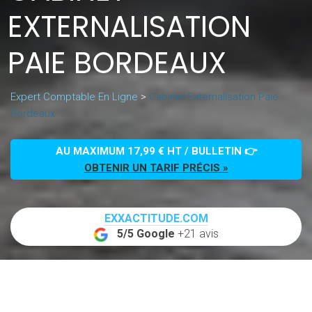
EXTERNALISATION
PAIE BORDEAUX
Expert Comptable En Ligne
>
Cabinet Externalisation Paie
Bordeaux
AU MAXIMUM 17,99 € HT / BULLETIN 👉
OBTENIR UN TARIF PRÉCIS »
EXXACTITUDE.COM
5/5 Google
+21 avis