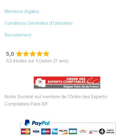
Mentions légales
Conditions Générales d’Utilisation
Recrutement
5,0
Rated
5,0 étoiles sur 5 (selon 21 avis)
5,0
out
of
5
Notre Société est membre de l’Ordre des Experts-
Comptables Paris IDF.