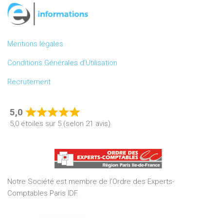
Mentions légales
Conditions Générales d’Utilisation
Recrutement
5,0
Rated
5,0 étoiles sur 5 (selon 21 avis)
5,0
out
of
5
Notre Société est membre de l’Ordre des Experts-
Comptables Paris IDF.