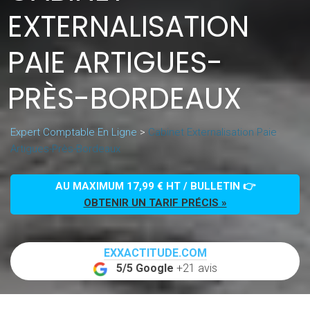
EXTERNALISATION
PAIE ARTIGUES-
PRÈS-BORDEAUX
Expert Comptable En Ligne
>
Cabinet Externalisation Paie
Artigues-Près-Bordeaux
AU MAXIMUM 17,99 € HT / BULLETIN 👉
OBTENIR UN TARIF PRÉCIS »
EXXACTITUDE.COM
5/5 Google
+21 avis