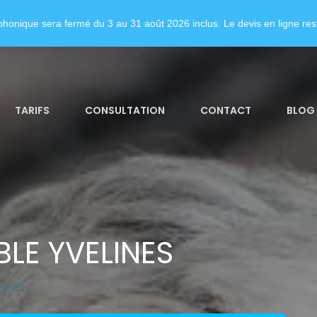
honique sera fermé du 3 au 31 août 2026 inclus. Le devis en ligne rest
TARIFS
CONSULTATION
CONTACT
BLOG
LE YVELINES
lines