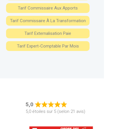
Tarif Commissaire Aux Apports
Tarif Commissaire À La Transformation
Tarif Externalisation Paie
Tarif Expert-Comptable Par Mois
5,0
Rated
5,0 étoiles sur 5 (selon 21 avis)
5,0
out
of