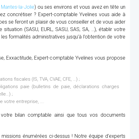
,
Mantes-la-Jolie
) ou ses environs et vous avez en tête un
tez concrétiser ? Expert-comptable Yvelines vous aide à
pes se feront un plaisir de vous conseiller et de vous aider
tre situation (SASU, EURL, SASU, SAS, SA, …), établir votre
 les formalités administratives jusqu’à l’obtention de votre
rise, Exxactitude, Expert-comptable Yvelines vous propose
ions fiscales (IS, TVA, CVAE, CFE, …) ;
ations paie (bulletins de paie, déclarations charges
lle…) ;
de votre entreprise, ….
it votre bilan comptable ainsi que tous vos documents
x missions énumérées ci-dessus ! Notre équipe d’experts