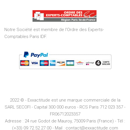
out
of
5
Notre Société est membre de l’Ordre des Experts-
Comptables Paris IDF.
2022 © - Exxactitude est une marque commerciale de la
SARL SECOFI - Capital 300 000 euros -
RCS
Paris
712 023 357 -
FR06712023357
Adresse :
24 rue Godot de Mauroy, 75009 Paris (France) - Tél :
(+33) 09.72.52.27.00 - Mail : contact@exxactitude.com