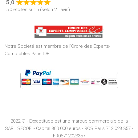
5,0
Rated
5,0 étoiles sur 5 (selon 21 avis)
5,0
out
of
5
Notre Société est membre de l’Ordre des Experts-
Comptables Paris IDF.
2022 © - Exxactitude est une marque commerciale de la
SARL SECOFI - Capital 300 000 euros -
RCS
Paris
712 023 357 -
FR06712023357